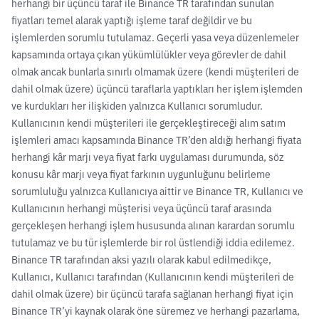
herhangi bir üçüncü taraf ile Binance TR tarafından sunulan
fiyatları temel alarak yaptığı işleme taraf değildir ve bu
işlemlerden sorumlu tutulamaz. Geçerli yasa veya düzenlemeler
kapsamında ortaya çıkan yükümlülükler veya görevler de dahil
olmak ancak bunlarla sınırlı olmamak üzere (kendi müşterileri de
dahil olmak üzere) üçüncü taraflarla yaptıkları her işlem işlemden
ve kurdukları her ilişkiden yalnızca Kullanıcı sorumludur.
Kullanıcının kendi müşterileri ile gerçekleştireceği alım satım
işlemleri amacı kapsamında Binance TR’den aldığı herhangi fiyata
herhangi kâr marjı veya fiyat farkı uygulaması durumunda, söz
konusu kâr marjı veya fiyat farkının uygunluğunu belirleme
sorumluluğu yalnızca Kullanıcıya aittir ve Binance TR, Kullanıcı ve
Kullanıcının herhangi müşterisi veya üçüncü taraf arasında
gerçekleşen herhangi işlem hususunda alınan karardan sorumlu
tutulamaz ve bu tür işlemlerde bir rol üstlendiği iddia edilemez.
Binance TR tarafından aksi yazılı olarak kabul edilmedikçe,
Kullanıcı, Kullanıcı tarafından (Kullanıcının kendi müşterileri de
dahil olmak üzere) bir üçüncü tarafa sağlanan herhangi fiyat için
Binance TR’yi kaynak olarak öne süremez ve herhangi pazarlama,