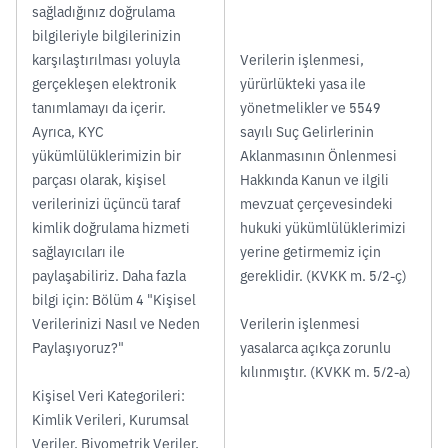
sağladığınız doğrulama
bilgileriyle bilgilerinizin
karşılaştırılması yoluyla
Verilerin işlenmesi,
gerçekleşen elektronik
yürürlükteki yasa ile
tanımlamayı da içerir.
yönetmelikler ve 5549
Ayrıca, KYC
sayılı Suç Gelirlerinin
yükümlülüklerimizin bir
Aklanmasının Önlenmesi
parçası olarak, kişisel
Hakkında Kanun ve ilgili
verilerinizi üçüncü taraf
mevzuat çerçevesindeki
kimlik doğrulama hizmeti
hukuki yükümlülüklerimizi
sağlayıcıları ile
yerine getirmemiz için
paylaşabiliriz. Daha fazla
gereklidir. (KVKK m. 5/2-ç)
bilgi için: Bölüm 4 "Kişisel
Verilerinizi Nasıl ve Neden
Verilerin işlenmesi
Paylaşıyoruz?"
yasalarca açıkça zorunlu
kılınmıştır. (KVKK m. 5/2-a)
Kişisel Veri Kategorileri:
Kimlik Verileri, Kurumsal
Veriler, Biyometrik Veriler,