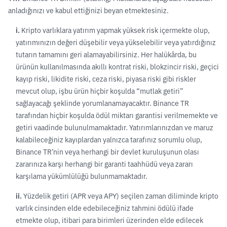
anladığınızı ve kabul ettiğinizi beyan etmektesiniz.
i.
Kripto varlıklara yatırım yapmak yüksek risk içermekte olup,
yatırımınızın değeri düşebilir veya yükselebilir veya yatırdığınız
tutarın tamamını geri alamayabilirsiniz. Her halükârda, bu
ürünün kullanılmasında akıllı kontrat riski, blokzincir riski, geçici
kayıp riski, likidite riski, ceza riski, piyasa riski gibi riskler
mevcut olup, işbu ürün hiçbir koşulda “mutlak getiri”
sağlayacağı şeklinde yorumlanamayacaktır. Binance TR
tarafından hiçbir koşulda ödül miktarı garantisi verilmemekte ve
getiri vaadinde bulunulmamaktadır. Yatırımlarınızdan ve maruz
kalabileceğiniz kayıplardan yalnızca tarafınız sorumlu olup,
Binance TR’nin veya herhangi bir devlet kuruluşunun olası
zararınıza karşı herhangi bir garanti taahhüdü veya zararı
karşılama yükümlülüğü bulunmamaktadır.
ii.
Yüzdelik getiri (APR veya APY) seçilen zaman diliminde kripto
varlık cinsinden elde edebileceğiniz tahmini ödülü ifade
etmekte olup, itibari para birimleri üzerinden elde edilecek