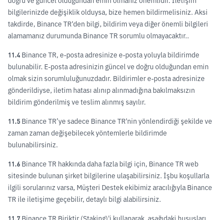
doğru ve güncel olduğundan emin olmanız önemlidir. İletişim
bilgilerinizde değişiklik olduysa, bize hemen bildirmelisiniz. Aksi
takdirde, Binance TR'den bilgi, bildirim veya diğer önemli bilgileri
alamamanız durumunda Binance TR sorumlu olmayacaktır..
11.4
Binance TR, e-posta adresinize e-posta yoluyla bildirimde
bulunabilir. E-posta adresinizin güncel ve doğru olduğundan emin
olmak sizin sorumluluğunuzdadır. Bildirimler e-posta adresinize
gönderildiyse, iletim hatası alınıp alınmadığına bakılmaksızın
bildirim gönderilmiş ve teslim alınmış sayılır.
11.5
Binance TR’ye sadece Binance TR'nin yönlendirdiği şekilde ve
zaman zaman değişebilecek yöntemlerle bildirimde
bulunabilirsiniz.
11.6
Binance TR hakkında daha fazla bilgi için, Binance TR web
sitesinde bulunan şirket bilgilerine ulaşabilirsiniz. İşbu koşullarla
ilgili sorularınız varsa, Müşteri Destek ekibimiz aracılığıyla Binance
TR ile iletişime geçebilir, detaylı bilgi alabilirsiniz.
11.7
Binance TR Biriktir (Staking)'i kullanarak, aşağıdaki hususları