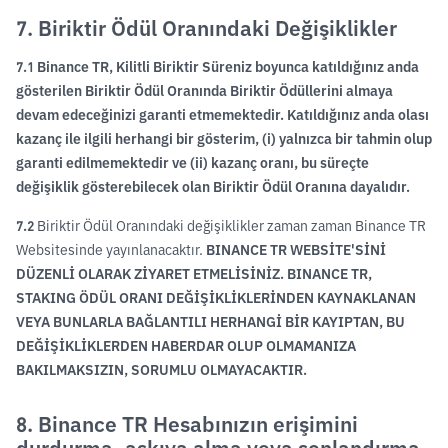
7. Biriktir Ödül Oranındaki Değişiklikler
7.1
Binance TR, Kilitli Biriktir Süreniz boyunca katıldığınız anda
gösterilen Biriktir Ödül Oranında Biriktir Ödüllerini almaya
devam edeceğinizi garanti etmemektedir. Katıldığınız anda olası
kazanç ile ilgili herhangi bir gösterim, (i) yalnızca bir tahmin olup
garanti edilmemektedir ve (ii) kazanç oranı, bu süreçte
değişiklik gösterebilecek olan Biriktir Ödül Oranına dayalıdır.
7.2
Biriktir Ödül Oranındaki değişiklikler zaman zaman Binance TR
Websitesinde yayınlanacaktır.
BINANCE TR WEBSİTE'SİNİ
DÜZENLİ OLARAK ZİYARET ETMELİSİNİZ. BINANCE TR,
STAKING ÖDÜL ORANI DEĞİŞİKLİKLERİNDEN KAYNAKLANAN
VEYA BUNLARLA BAĞLANTILI HERHANGİ BİR KAYIPTAN, BU
DEĞİŞİKLİKLERDEN HABERDAR OLUP OLMAMANIZA
BAKILMAKSIZIN, SORUMLU OLMAYACAKTIR.
8. Binance TR Hesabınızın erişimini
durdurma, askıya alma veya sonlandırma