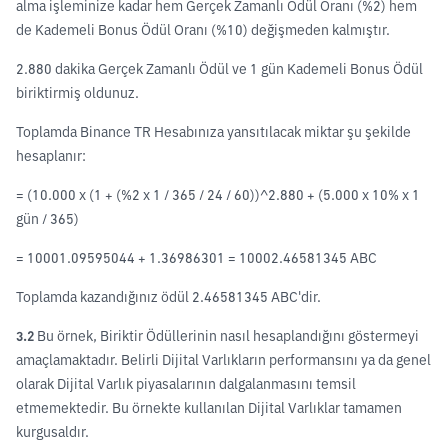
alma işleminize kadar hem Gerçek Zamanlı Ödül Oranı (%2) hem
de Kademeli Bonus Ödül Oranı (%10) değişmeden kalmıştır.
2.880 dakika Gerçek Zamanlı Ödül ve 1 gün Kademeli Bonus Ödül
biriktirmiş oldunuz.
Toplamda Binance TR Hesabınıza yansıtılacak miktar şu şekilde
hesaplanır:
= (10.000 x (1 + (%2 x 1 / 365 / 24 / 60))^2.880 + (5.000 x 10% x 1
gün / 365)
= 10001.09595044 + 1.36986301 = 10002.46581345 ABC
Toplamda kazandığınız ödül 2.46581345 ABC'dir.
3.2
Bu örnek, Biriktir Ödüllerinin nasıl hesaplandığını göstermeyi
amaçlamaktadır. Belirli Dijital Varlıkların performansını ya da genel
olarak Dijital Varlık piyasalarının dalgalanmasını temsil
etmemektedir. Bu örnekte kullanılan Dijital Varlıklar tamamen
kurgusaldır.