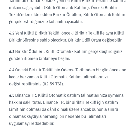
Tarihinde otomatik olarak yeni bir Kilitli Biriktir Teklifi'ne katılma
imkanı sağlayabilir (Kilitli Otomatik-Katılım). Önceki Biriktir
Teklifi'nden elde edilen Biriktir Ödülleri, Kilitli Otomatik Katılım
gerçekleştirdiğinizde kullanılmayacaktır.
6.2
Yeni Kilitli Biriktir Teklifi, önceki Biriktir Teklifi ile aynı Kilitli
Biriktir Süresine sahip olacaktır. Biriktir Ödül Oranı değişebilir.
6.3
Biriktir Ödülleri, Kilitli Otomatik Katılım gerçekleştirdiğiniz
günden itibaren birikmeye başlar.
6.4
Önceki Biriktir Teklifi'nin Ödeme Tarihinden bir gün öncesine
kadar her zaman Kilitli Otomatik Katılım talimatlarınızı
değiştirebilirsiniz (02.59 TSİ).
6.5
Binance TR, Kilitli Otomatik Katılım talimatlarınıza uymama
hakkını saklı tutar. Binance TR, bir Biriktir Teklifi için Katılım
Limitinin dolması da dâhil olmak üzere ancak bununla sınırlı
olmamak kaydıyla herhangi bir nedenle bu Talimatları
uygulamayı reddedebilir.