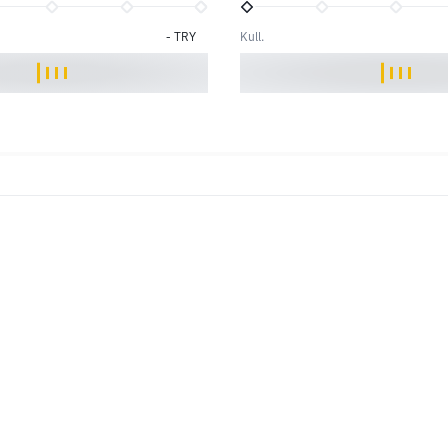
-
TRY
Kull.