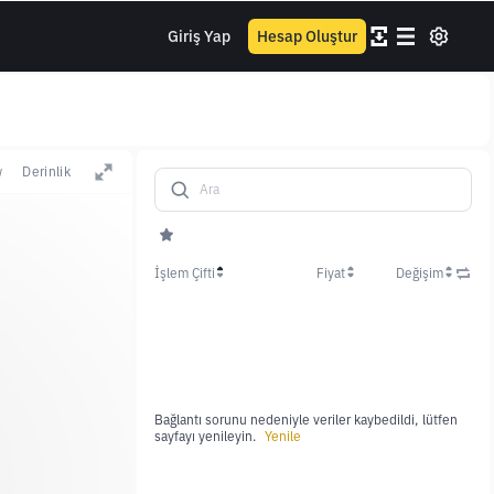
Giriş Yap
Hesap Oluştur
w
Derinlik
İşlem Çifti
Fiyat
Değişim
Bağlantı sorunu nedeniyle veriler kaybedildi, lütfen
sayfayı yenileyin.
Yenile