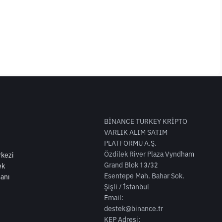
BİNANCE TURKEY KRİPTO
VARLIK ALIM SATIM
PLATFORMU A.Ş.
Özdilek River Plaza Vyndham
kezi
Grand Blok 13/32
ek
Esentepe Mah. Bahar Sok.
anı
Şişli / İstanbul
Email:
destek@binance.tr
KEP Adresi: