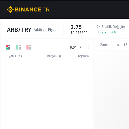
3.75
24 Saatlik Değişim
ARB/TRY
Arbitrum Fiyatı
0.02 +0.54%
$0.078600
Zaman
1s
15
0.01
Fiyat(TRY)
Tutar(ARB)
Toplam