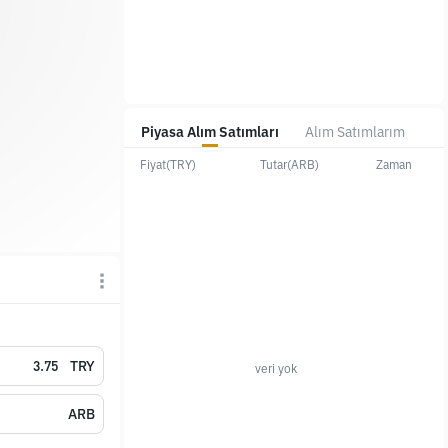
Piyasa Alım Satımları
Alım Satımlarım
Fiyat(TRY)
Tutar(ARB)
Zaman
TRY
veri yok
ARB