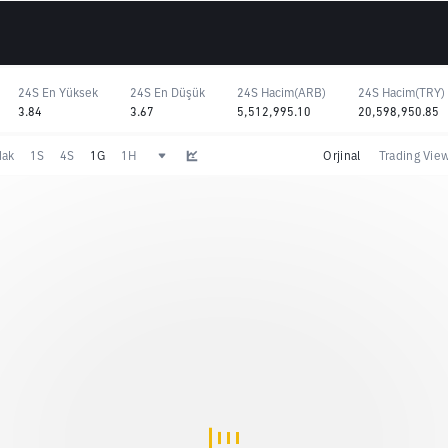
24S En Yüksek
24S En Düşük
24S Hacim(ARB)
24S Hacim(TRY)
3.84
3.67
5,512,995.10
20,598,950.85
dak
1S
4S
1G
1H
Orjinal
Trading Vie