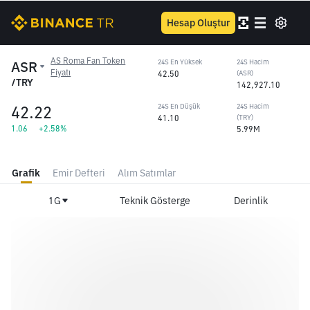
Hesap Oluştur
AS Roma Fan Token
ASR
24S En Yüksek
24S Hacim
Fiyatı
42.50
(ASR)
/TRY
142,927.10
42.22
24S En Düşük
24S Hacim
41.10
(TRY)
1.06
+2.58%
5.99M
Grafik
Emir Defteri
Alım Satımlar
1G
Teknik Gösterge
Derinlik