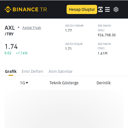
Hesap Oluştur
AXL
24S En Yüksek
24S Hacim
Axelar Fiyatı
1.77
(AXL)
/TRY
926,708.30
1.74
24S En Düşük
24S Hacim
1.71
(TRY)
0.02
+1.16%
1.61M
Grafik
Emir Defteri
Alım Satımlar
1G
Teknik Gösterge
Derinlik