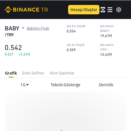
Hesap Oluştur
BABY
24S En Yüksek
24S Hacim
Babylon Fiyatı
0.554
(BABY)
/TRY
19.67M
0.542
24S En Düşük
24S Hacim
0.509
(TRY)
0.027
+5.24%
10.42M
Grafik
Emir Defteri
Alım Satımlar
1G
Teknik Gösterge
Derinlik