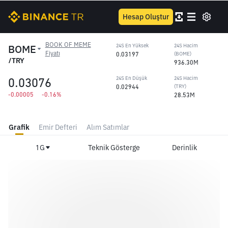
Hesap Oluştur
BOOK OF MEME
BOME
24S En Yüksek
24S Hacim
Fiyatı
0.03197
(BOME)
/TRY
936.30M
0.03076
24S En Düşük
24S Hacim
0.02944
(TRY)
-0.00005
-0.16%
28.53M
Grafik
Emir Defteri
Alım Satımlar
1G
Teknik Gösterge
Derinlik