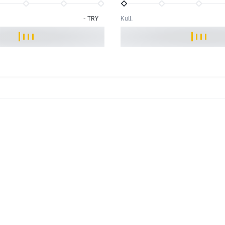
-
TRY
Kull.