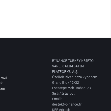
BİNANCE TURKEY KRİPTO
VARLIK ALIM SATIM
PLATFORMU A.Ş.
Özdilek River Plaza Vyndham
kezi
Grand Blok 13/32
ek
Esentepe Mah. Bahar Sok.
anı
Şişli / İstanbul
Email:
destek@binance.tr
KEP Adresi: