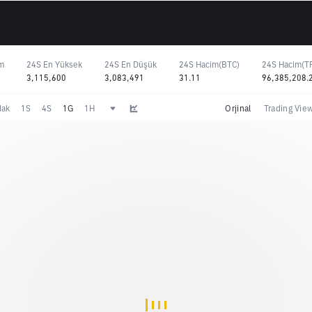
im
24S En Yüksek
24S En Düşük
24S Hacim(BTC)
24S Hacim(T
3,115,600
3,083,491
31.11
96,385,208.
dak
1S
4S
1G
1H
Orjinal
Trading Vie