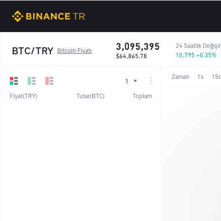
3,095,395
24 Saatlik Değiş
BTC/TRY
Bitcoin Fiyatı
10,795 +0.35%
$64,865.78
Zaman
1s
15
1
Fiyat(TRY)
Tutar(BTC)
Toplam