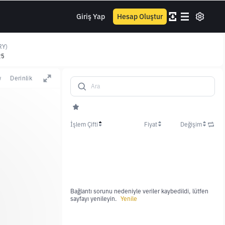
Giriş Yap
Hesap Oluştur
RY)
25
w
Derinlik
İşlem Çifti
Fiyat
Değişim
Bağlantı sorunu nedeniyle veriler kaybedildi, lütfen
sayfayı yenileyin.
Yenile