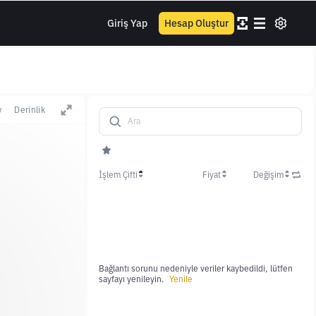
Giriş Yap
Hesap Oluştur
w
Derinlik
İşlem Çifti
Fiyat
Değişim
Bağlantı sorunu nedeniyle veriler kaybedildi, lütfen
sayfayı yenileyin.
Yenile