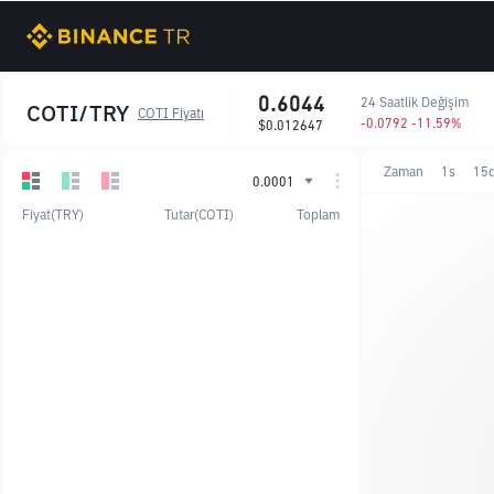
0.6044
24 Saatlik Değişim
COTI/TRY
COTI Fiyatı
-0.0792 -11.59%
$0.012647
Zaman
1s
15
0.0001
Fiyat(TRY)
Tutar(COTI)
Toplam