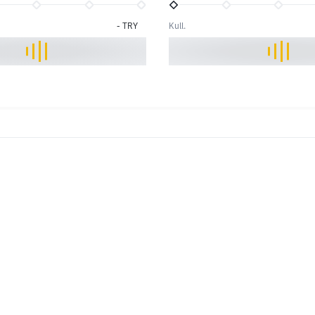
-
TRY
Kull.