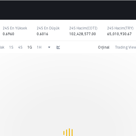
24S En Yüksek
24S En Düşük
24S Hacim(COTI)
24S Hacim(TRY)
0.6960
0.6016
102,428,577.00
65,010,930.67
dak
1S
4S
1G
1H
Orjinal
Trading Vie