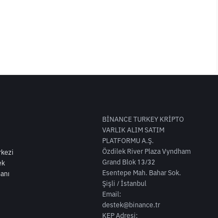
BİNANCE TURKEY KRİPTO
VARLIK ALIM SATIM
PLATFORMU A.Ş.
Özdilek River Plaza Vyndham
kezi
Grand Blok 13/32
ek
Esentepe Mah. Bahar Sok.
anı
Şişli / İstanbul
Email:
destek@binance.tr
KEP Adresi: