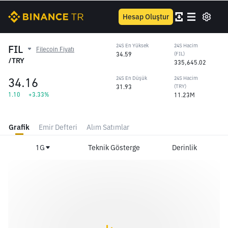
Hesap Oluştur
FIL
24S En Yüksek
24S Hacim
Filecoin Fiyatı
34.59
(FIL)
/TRY
335,645.02
34.16
24S En Düşük
24S Hacim
31.93
(TRY)
1.10
+3.33%
11.23M
Grafik
Emir Defteri
Alım Satımlar
1G
Teknik Gösterge
Derinlik