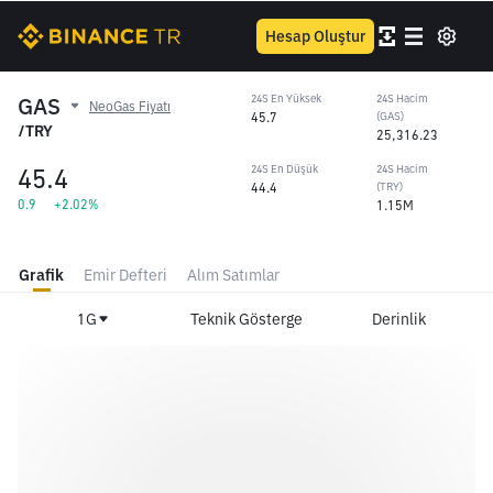
Hesap Oluştur
GAS
24S En Yüksek
24S Hacim
NeoGas Fiyatı
45.7
(GAS)
/TRY
25,316.23
45.4
24S En Düşük
24S Hacim
44.4
(TRY)
0.9
+2.02%
1.15M
Grafik
Emir Defteri
Alım Satımlar
1G
Teknik Gösterge
Derinlik