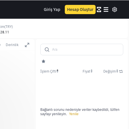
Giriş Yap
Hesap Oluştur
cim(TRY)
128.11
w
Derinlik
İşlem Çifti
Fiyat
Değişim
Bağlantı sorunu nedeniyle veriler kaybedildi, lütfen
sayfayı yenileyin.
Yenile