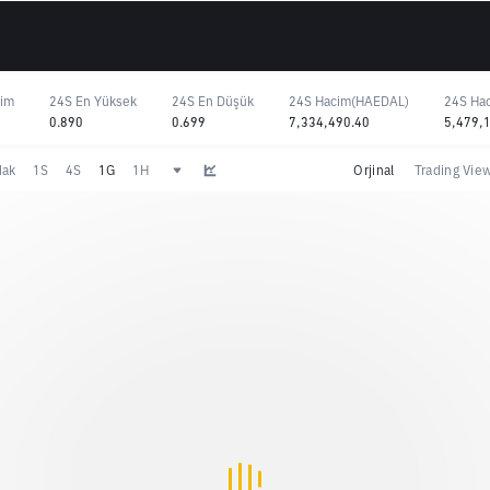
şim
24S En Yüksek
24S En Düşük
24S Hacim(HAEDAL)
24S Ha
0.890
0.699
7,334,490.40
5,479,
dak
1S
4S
1G
1H
Orjinal
Trading Vie