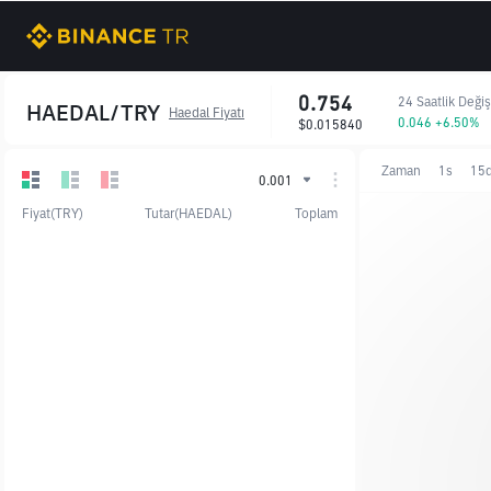
0.754
24 Saatlik Deği
HAEDAL/TRY
Haedal Fiyatı
0.046 +6.50%
$0.015840
Zaman
1s
15
0.001
Fiyat(TRY)
Tutar(HAEDAL)
Toplam