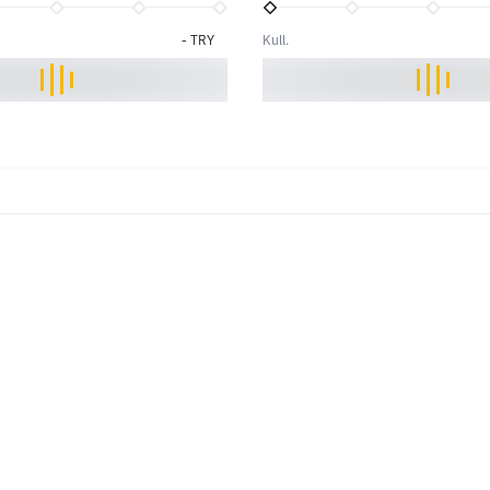
-
TRY
Kull.