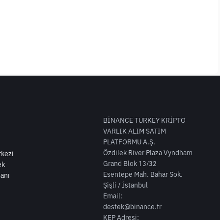
BİNANCE TURKEY KRİPTO
VARLIK ALIM SATIM
PLATFORMU A.Ş.
Özdilek River Plaza Vyndham
kezi
Grand Blok 13/32
ek
Esentepe Mah. Bahar Sok.
anı
Şişli / İstanbul
Email:
destek@binance.tr
KEP Adresi: