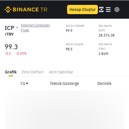
Hesap Oluştur
Internet Computer
ICP
24S En Yüksek
24S Hacim
Fiyatı
99.9
(ICP)
/TRY
28,574.38
99.3
24S En Düşük
24S Hacim
98.5
(TRY)
-0.2
-0.20%
2.84M
Grafik
Emir Defteri
Alım Satımlar
1G
Teknik Gösterge
Derinlik