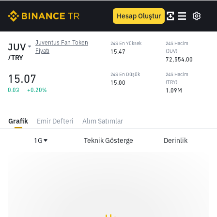
Hesap Oluştur
Juventus Fan Token
JUV
24S En Yüksek
24S Hacim
Fiyatı
15.47
(JUV)
/TRY
72,554.00
15.07
24S En Düşük
24S Hacim
15.00
(TRY)
0.03
+0.20%
1.09M
Grafik
Emir Defteri
Alım Satımlar
1G
Teknik Gösterge
Derinlik