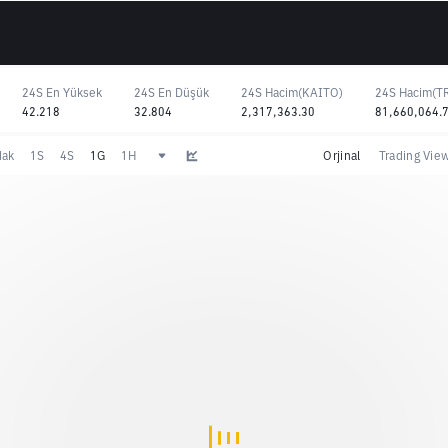
24S En Yüksek
24S En Düşük
24S Hacim(KAITO)
24S Hacim(T
42.218
32.804
2,317,363.30
81,660,064.
dak
1S
4S
1G
1H
Orjinal
Trading Vie