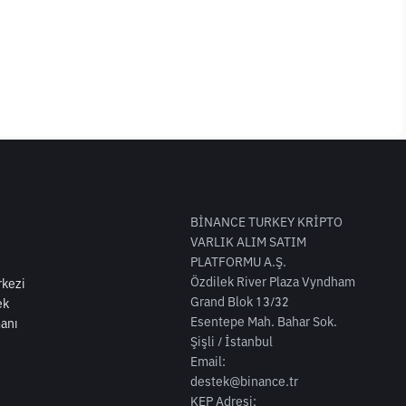
BİNANCE TURKEY KRİPTO
VARLIK ALIM SATIM
PLATFORMU A.Ş.
Özdilek River Plaza Vyndham
kezi
Grand Blok 13/32
ek
Esentepe Mah. Bahar Sok.
anı
Şişli / İstanbul
Email:
destek@binance.tr
KEP Adresi: