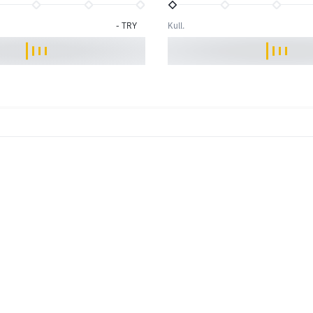
-
TRY
Kull.