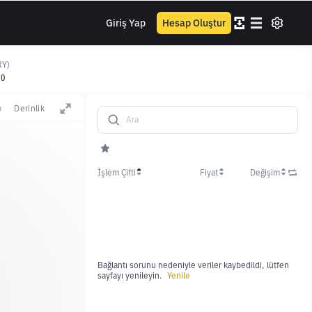
Giriş Yap
Hesap Oluştur
RY)
70
w
Derinlik
İşlem Çifti
Fiyat
Değişim
Bağlantı sorunu nedeniyle veriler kaybedildi, lütfen
sayfayı yenileyin.
Yenile