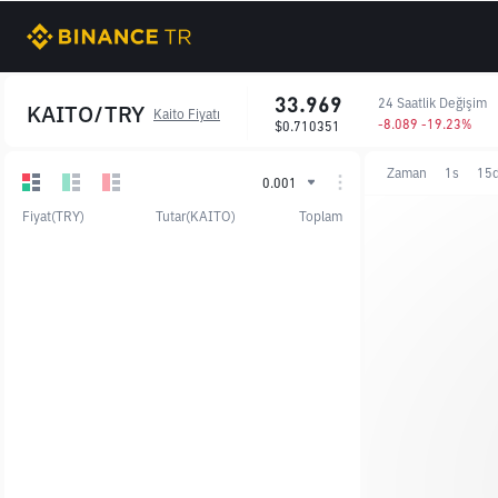
33.969
24 Saatlik Değişim
KAITO/TRY
Kaito Fiyatı
-8.089 -19.23%
$0.710351
Zaman
1s
15
0.001
Fiyat(TRY)
Tutar(KAITO)
Toplam