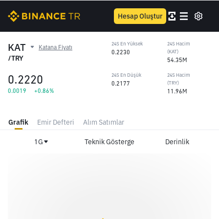
Hesap Oluştur
KAT
24S En Yüksek
24S Hacim
Katana Fiyatı
0.2230
(KAT)
/TRY
54.35M
0.2220
24S En Düşük
24S Hacim
0.2177
(TRY)
0.0019
+0.86%
11.96M
Grafik
Emir Defteri
Alım Satımlar
1G
Teknik Gösterge
Derinlik