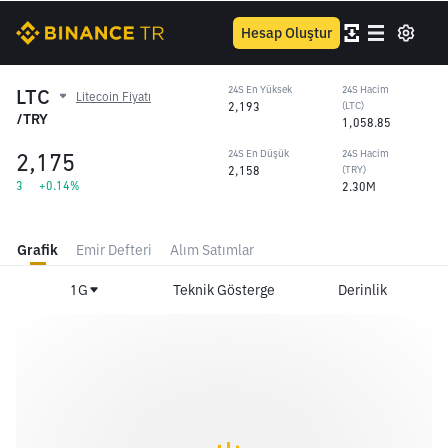
Hesap Oluştur
LTC
24S En Yüksek
24S Hacim
Litecoin Fiyatı
2,193
(LTC)
/TRY
1,058.85
2,175
24S En Düşük
24S Hacim
2,158
(TRY)
3
+0.14%
2.30M
Grafik
Emir Defteri
Alım Satımlar
1G
Teknik Gösterge
Derinlik