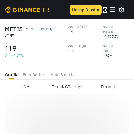
Hesap Oluştur
METIS
24S En Yüksek
24S Hacim
MetisDAO Fiyatı
120
(METIS)
/TRY
10,527.72
119
24S En Düşük
24S Hacim
116
(TRY)
2
+1.71%
1.24M
Grafik
Emir Defteri
Alım Satımlar
1G
Teknik Gösterge
Derinlik