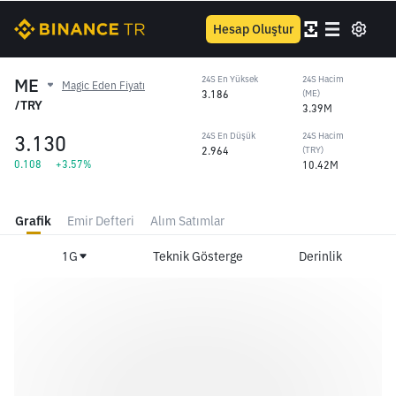
Hesap Oluştur
ME
24S En Yüksek
24S Hacim
Magic Eden Fiyatı
3.186
(ME)
/TRY
3.39M
3.130
24S En Düşük
24S Hacim
2.964
(TRY)
0.108
+3.57%
10.42M
Grafik
Emir Defteri
Alım Satımlar
1G
Teknik Gösterge
Derinlik