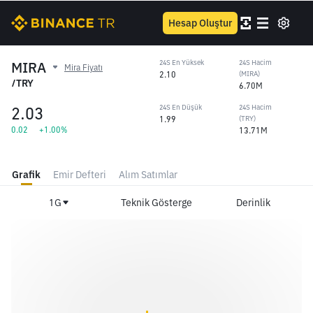
Hesap Oluştur
MIRA
24S En Yüksek
24S Hacim
Mira Fiyatı
2.10
(MIRA)
/TRY
6.70M
2.03
24S En Düşük
24S Hacim
1.99
(TRY)
0.02
+1.00%
13.71M
Grafik
Emir Defteri
Alım Satımlar
1G
Teknik Gösterge
Derinlik