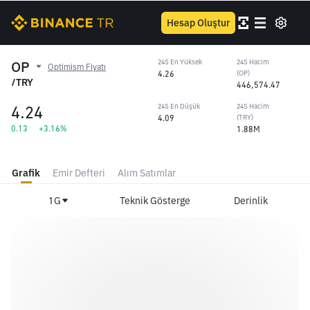
Hesap Oluştur
OP
24S En Yüksek
24S Hacim
Optimism Fiyatı
4.26
(OP)
/TRY
446,574.47
4.24
24S En Düşük
24S Hacim
4.09
(TRY)
0.13
+3.16%
1.88M
Grafik
Emir Defteri
Alım Satımlar
1G
Teknik Gösterge
Derinlik