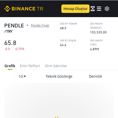
Hesap Oluştur
PENDLE
24S En Yüksek
24S Hacim
Pendle Fiyatı
68.5
(PENDLE)
/TRY
103,535.00
65.8
24S En Düşük
24S Hacim
64.6
(TRY)
-0.5
-0.75%
6.89M
Grafik
Emir Defteri
Alım Satımlar
1G
Teknik Gösterge
Derinlik