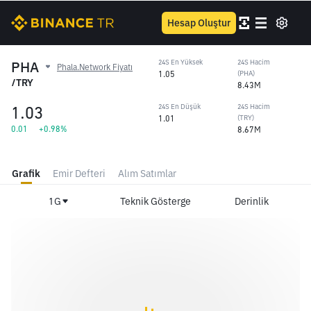
Hesap Oluştur
PHA
24S En Yüksek
24S Hacim
Phala.Network Fiyatı
1.05
(PHA)
/TRY
8.43M
1.03
24S En Düşük
24S Hacim
1.01
(TRY)
0.01
+0.98%
8.67M
Grafik
Emir Defteri
Alım Satımlar
1G
Teknik Gösterge
Derinlik