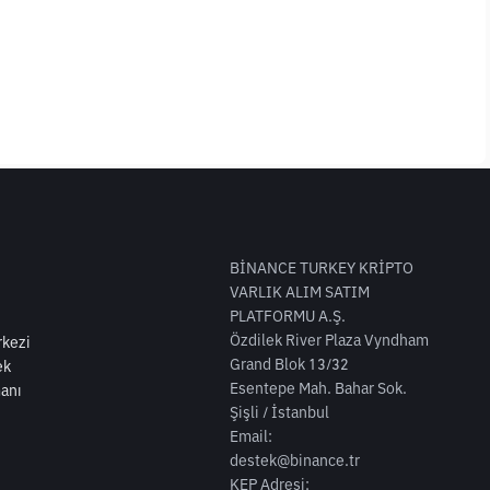
BİNANCE TURKEY KRİPTO
VARLIK ALIM SATIM
PLATFORMU A.Ş.
Özdilek River Plaza Vyndham
kezi
Grand Blok 13/32
ek
Esentepe Mah. Bahar Sok.
anı
Şişli / İstanbul
Email:
destek@binance.tr
KEP Adresi: