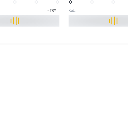
-
TRY
Kull.