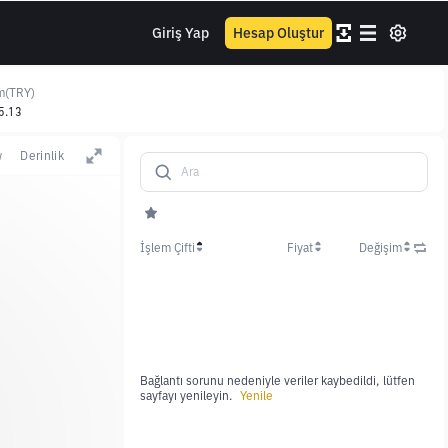
Giriş Yap
Hesap Oluştur
m(TRY)
5.13
w
Derinlik
İşlem Çifti
Fiyat
Değişim
Bağlantı sorunu nedeniyle veriler kaybedildi, lütfen
sayfayı yenileyin.
Yenile