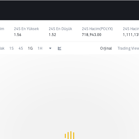
şim
24S En Yüksek
24S En Düşük
24S Hacim(POLYX)
24S Haci
1.56
1.52
718,943.00
1,111,13
dak
1S
4S
1G
1H
Orjinal
Trading Vie