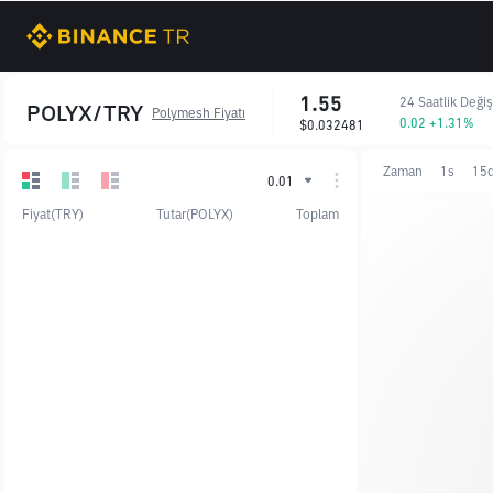
1.55
24 Saatlik Deği
POLYX/TRY
Polymesh Fiyatı
0.02 +1.31%
$0.032481
Zaman
1s
15
0.01
Fiyat(TRY)
Tutar(POLYX)
Toplam