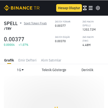
Hesap Oluştur
SPELL
24S En Yüksek
24S Hacim
Spell Token Fiyatı
0.00377
(SPELL)
/TRY
1202.72M
0.00377
24S En Düşük
24S Hacim
0.00370
(TRY)
0.00004
+1.07%
4.48M
Grafik
Emir Defteri
Alım Satımlar
1G
Teknik Gösterge
Derinlik