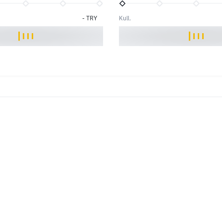
-
TRY
Kull.