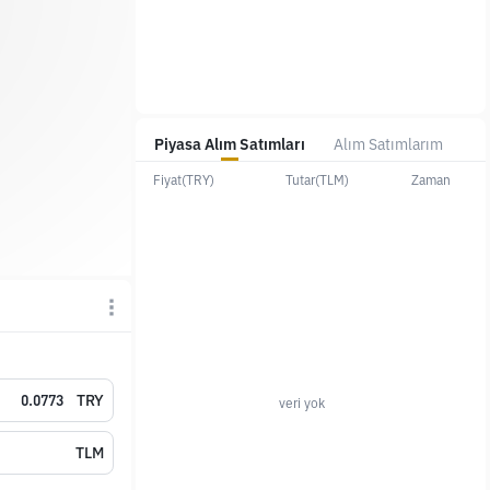
Piyasa Alım Satımları
Alım Satımlarım
Fiyat(TRY)
Tutar(TLM)
Zaman
TRY
veri yok
TLM