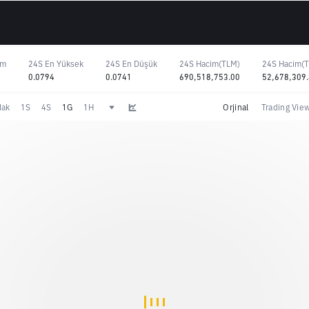
im
24S En Yüksek
24S En Düşük
24S Hacim(TLM)
24S Hacim(
0.0794
0.0741
690,518,753.00
52,678,309
dak
1S
4S
1G
1H
Orjinal
Trading Vie