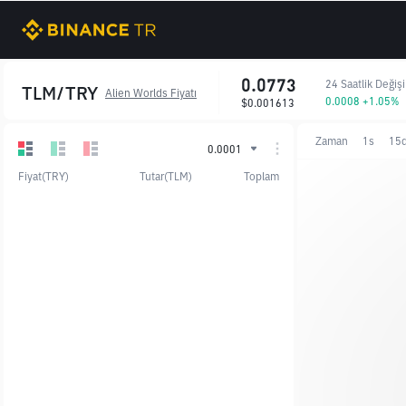
0.0773
24 Saatlik Değiş
TLM/TRY
Alien Worlds Fiyatı
0.0008 +1.05%
$0.001613
Zaman
1s
15
0.0001
Fiyat(TRY)
Tutar(TLM)
Toplam