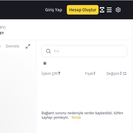
Giriş Yap
Hesap Oluştur
TRY)
.89
w
Derinlik
İşlem Çifti
Fiyat
Değişim
Bağlantı sorunu nedeniyle veriler kaybedildi, lütfen
sayfayı yenileyin.
Yenile