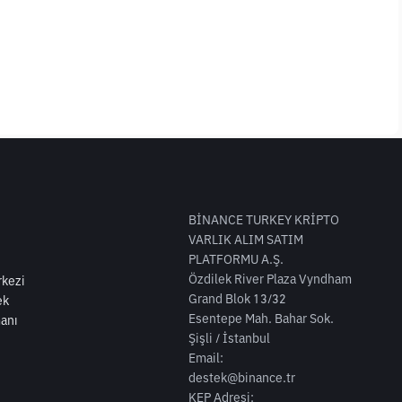
BİNANCE TURKEY KRİPTO
VARLIK ALIM SATIM
PLATFORMU A.Ş.
Özdilek River Plaza Vyndham
kezi
Grand Blok 13/32
ek
Esentepe Mah. Bahar Sok.
anı
Şişli / İstanbul
Email:
destek@binance.tr
KEP Adresi: