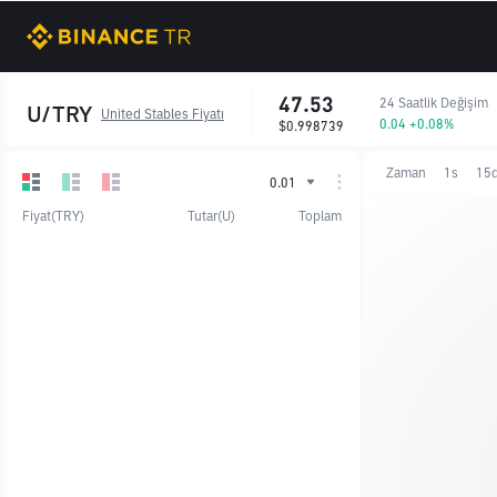
47.53
24 Saatlik Değişim
U/TRY
United Stables Fiyatı
0.04 +0.08%
$0.998739
Zaman
1s
15
0.01
Fiyat(TRY)
Tutar(U)
Toplam