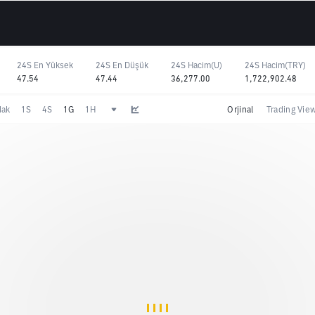
24S En Yüksek
24S En Düşük
24S Hacim(U)
24S Hacim(TRY)
47.54
47.44
36,277.00
1,722,902.48
dak
1S
4S
1G
1H
Orjinal
Trading Vie