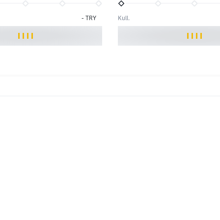
-
TRY
Kull.