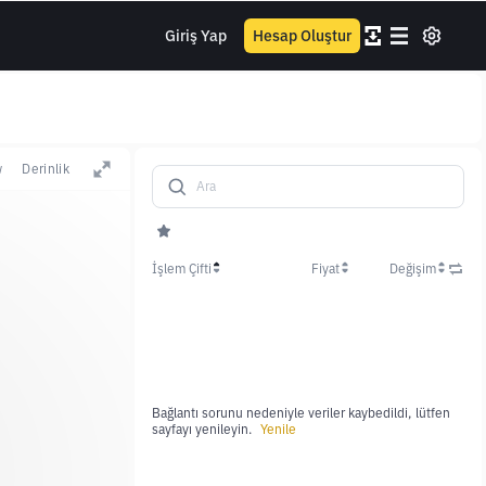
Giriş Yap
Hesap Oluştur
w
Derinlik
İşlem Çifti
Fiyat
Değişim
Bağlantı sorunu nedeniyle veriler kaybedildi, lütfen
sayfayı yenileyin.
Yenile