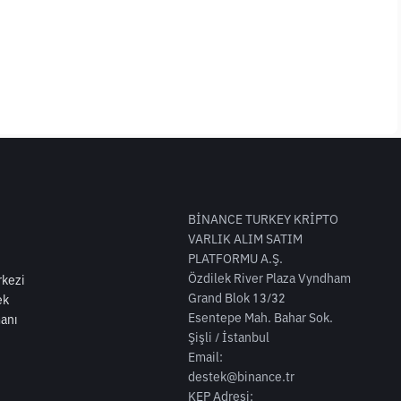
BİNANCE TURKEY KRİPTO
VARLIK ALIM SATIM
PLATFORMU A.Ş.
Özdilek River Plaza Vyndham
kezi
Grand Blok 13/32
ek
Esentepe Mah. Bahar Sok.
anı
Şişli / İstanbul
Email:
destek@binance.tr
KEP Adresi: