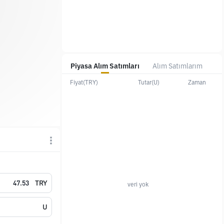
Piyasa Alım Satımları
Alım Satımlarım
Fiyat(TRY)
Tutar(U)
Zaman
TRY
veri yok
U