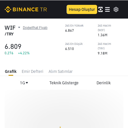
Hesap Oluştur
WIF
24S En Yüksek
24S Hacim
Dogwifhat Fiyatı
6.867
(WIF)
/TRY
1.36M
6.809
24S En Düşük
24S Hacim
6.510
(TRY)
0.276
+4.22%
9.18M
Grafik
Emir Defteri
Alım Satımlar
1G
Teknik Gösterge
Derinlik