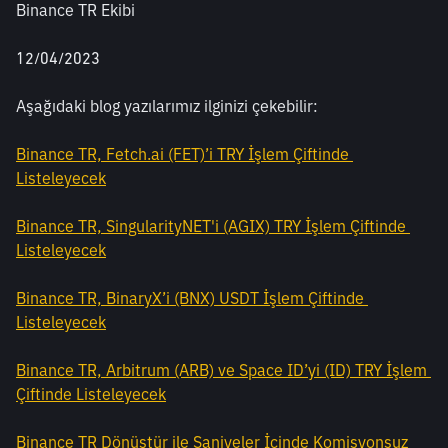
Binance TR Ekibi
12/04/2023
Aşağıdaki blog yazılarımız ilginizi çekebilir:
Binance TR, Fetch.ai (FET)’i TRY İşlem Çiftinde 
Listeleyecek
Binance TR, SingularityNET'i (AGIX) TRY İşlem Çiftinde 
Listeleyecek
Binance TR, BinaryX’i (BNX) USDT İşlem Çiftinde 
Listeleyecek
Binance TR, Arbitrum (ARB) ve Space ID’yi (ID) TRY İşlem 
Çiftinde Listeleyecek
Binance TR Dönüştür ile Saniyeler İçinde Komisyonsuz 