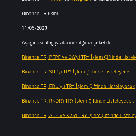
Binance TR Ekibi
11/05/2023
Aşağıdaki blog yazılarımız ilginizi çekebilir:
Binance TR, PEPE ve OG'yi TRY İşlem Çiftinde Liste
Binance TR, SUI’yi TRY İşlem Çiftinde Listeleyecek
Binance TR, EDU’yu TRY İşlem Çiftinde Listeleyecek
Binance TR, RNDR’ı TRY İşlem Çiftinde Listeleyecek
Binance TR, ACH ve XVS’i TRY İşlem Çiftinde Listel