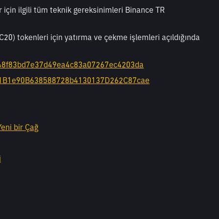
çin ilgili tüm teknik gereksinimleri Binance TR 
) tokenleri için yatırma ve çekme işlemleri açıldığında 
48f83bd7e37d49ea4c83a07267ec4203da
1B1e90B638588728b4130137D262C87cae
eni bir Çağ
i