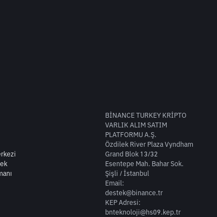
BİNANCE TURKEY KRİPTO
VARLIK ALIM SATIM
PLATFORMU A.Ş.
Özdilek River Plaza Vyndham
rkezi
Grand Blok 13/32
tek
Esentepe Mah. Bahar Sok.
manı
Şişli / İstanbul
Email:
destek@binance.tr
KEP Adresi:
bnteknoloji@hs09.kep.tr