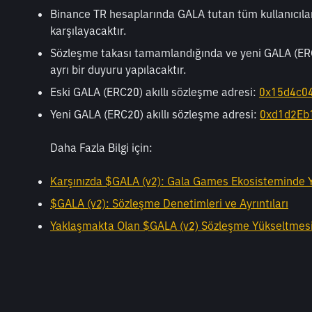
Binance TR hesaplarında GALA tutan tüm kullanıcılar i
karşılayacaktır.
Sözleşme takası tamamlandığında ve yeni GALA (ERC20
ayrı bir duyuru yapılacaktır.
Eski GALA (ERC20) akıllı sözleşme adresi: 
0x15d4c0
Yeni GALA (ERC20) akıllı sözleşme adresi: 
0xd1d2Eb
Daha Fazla Bilgi için:
Karşınızda $GALA (v2): Gala Games Ekosisteminde Y
$GALA (v2): Sözleşme Denetimleri ve Ayrıntıları
Yaklaşmakta Olan $GALA (v2) Sözleşme Yükseltmes