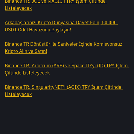
Binance TR, JOE ve MAGIC’i TRY İşlem Çiftinde 
Listeleyecek
Arkadaşlarınızı Kripto Dünyasına Davet Edin, 50.000 
USDT Ödül Havuzunu Paylaşın!
Binance TR Dönüştür ile Saniyeler İçinde Komisyonsuz 
Kripto Alın ve Satın!
Binance TR, Arbitrum (ARB) ve Space ID’yi (ID) TRY İşlem 
Çiftinde Listeleyecek
Binance TR, SingularityNET'i (AGIX) TRY İşlem Çiftinde 
Listeleyecek