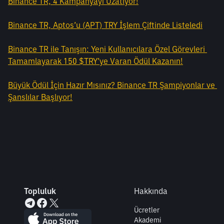
Binance TR, 4 Kampanyayı Uzatıyor!
Binance TR, Aptos’u (APT) TRY İşlem Çiftinde Listeledi
Binance TR ile Tanışın: Yeni Kullanıcılara Özel Görevleri 
Tamamlayarak 150 $TRY’ye Varan Ödül Kazanın!
Büyük Ödül İçin Hazır Mısınız? Binance TR Şampiyonlar ve 
Şanslılar Başlıyor!
Topluluk
Hakkında
Ücretler
Akademi