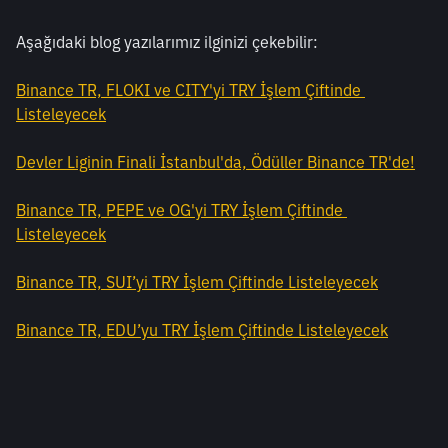
Aşağıdaki blog yazılarımız ilginizi çekebilir:
Binance TR, FLOKI ve CITY'yi TRY İşlem Çiftinde 
Listeleyecek
Devler Liginin Finali İstanbul'da, Ödüller Binance TR'de!
Binance TR, PEPE ve OG'yi TRY İşlem Çiftinde 
Listeleyecek
Binance TR, SUI’yi TRY İşlem Çiftinde Listeleyecek
Binance TR, EDU’yu TRY İşlem Çiftinde Listeleyecek