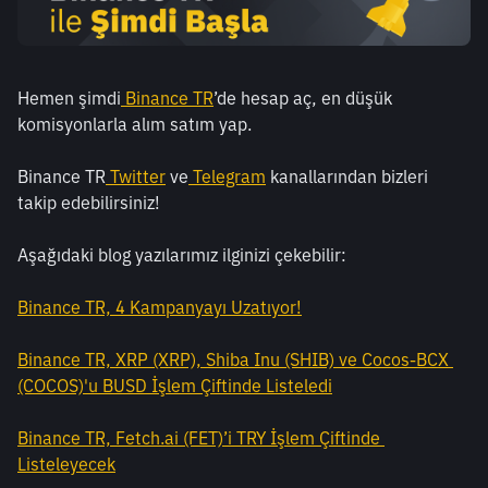
Hemen şimdi
Binance TR
’de hesap aç, en düşük 
komisyonlarla alım satım yap.
Binance TR
Twitter
 ve
Telegram
 kanallarından bizleri 
takip edebilirsiniz!
Aşağıdaki blog yazılarımız ilginizi çekebilir:
Binance TR, 4 Kampanyayı Uzatıyor!
Binance TR, XRP (XRP), Shiba Inu (SHIB) ve Cocos-BCX 
(COCOS)'u BUSD İşlem Çiftinde Listeledi
Binance TR, Fetch.ai (FET)’i TRY İşlem Çiftinde 
Listeleyecek