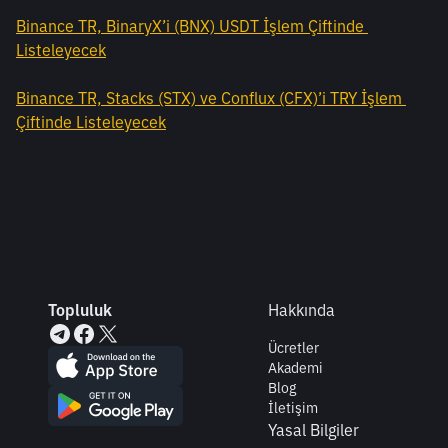
Binance TR, BinaryX’i (BNX) USDT İşlem Çiftinde 
Listeleyecek
Binance TR, Stacks (STX) ve Conflux (CFX)’i TRY İşlem 
Çiftinde Listeleyecek
Topluluk
Hakkında
Ücretler
Akademi
Blog
İletişim
Yasal Bilgiler