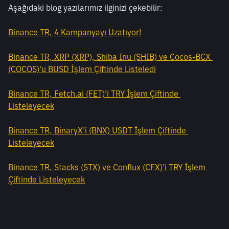
Aşağıdaki blog yazılarımız ilginizi çekebilir:
Binance TR, 4 Kampanyayı Uzatıyor!
Binance TR, XRP (XRP), Shiba Inu (SHIB) ve Cocos-BCX 
(COCOS)'u BUSD İşlem Çiftinde Listeledi
Binance TR, Fetch.ai (FET)’i TRY İşlem Çiftinde 
Listeleyecek
Binance TR, BinaryX’i (BNX) USDT İşlem Çiftinde 
Listeleyecek
Binance TR, Stacks (STX) ve Conflux (CFX)’i TRY İşlem 
Çiftinde Listeleyecek