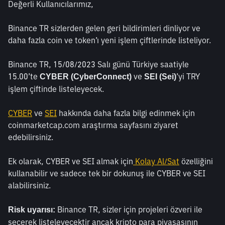
Değerli Kullanıcılarımız,
Binance TR sizlerden gelen geri bildirimleri dinliyor ve 
daha fazla coin ve token’ı yeni işlem çiftlerinde listeliyor.
Binance TR, 15/08/2023 Salı günü Türkiye saatiyle 
15.00’te 
 ve 
’yi TRY 
CYBER (CyberConnect)
SEI (Sei)
işlem çiftinde listeleyecek. 
CYBER
 ve 
SEI
 hakkında daha fazla bilgi edinmek için 
coinmarketcap.com araştırma sayfasını ziyaret 
edebilirsiniz.
Ek olarak, CYBER ve SEI almak için
 Kolay Al/Sat
 özelliğini 
kullanabilir ve sadece tek bir dokunuş ile CYBER ve SEI 
alabilirsiniz.
 Binance TR, sizler için projeleri özveri ile 
Risk uyarısı:
seçerek listeleyecektir ancak kripto para piyasasının 