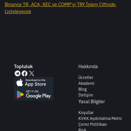
Binance TR, ACA, XEC ve COMP'yi TRY İşlem Çiftinde 
Listeleyecek
Topluluk
Hakkında
Ücretler
Akademi
Blog
İletişim
Yasal Bilgiler
Koşullar
KVKK Aydınlatma Metni
Çerez Politikası
Risk