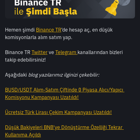
Hemen şimdi 
Binance TR
’de hesap aç, en düşük 
komisyonlarla alım satım yap.
Binance TR 
Twitter
 ve 
Telegram 
kanallarından bizleri 
takip edebilirsiniz!
Aşağıdaki
 blog yazılarımız ilginizi çekebilir:
BUSD/USDT Alım-Satım Çiftinde 0 Piyasa Alıcı/Yapıcı 
Komisyonu Kampanyası Uzatıldı!
Ücretsiz Türk Lirası Çekim Kampanyası Uzatıldı!
Düşük Bakiyeleri BNB'ye Dönüştürme Özelliği Tekrar 
Kullanıma Açıldı