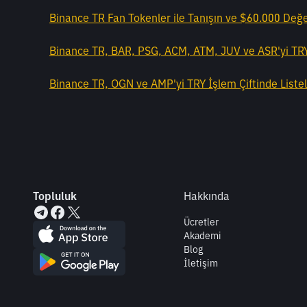
Binance TR Fan Tokenler ile Tanışın ve $60.000 Değ
Binance TR, BAR, PSG, ACM, ATM, JUV ve ASR'yi TRY 
Binance TR, OGN ve AMP'yi TRY İşlem Çiftinde Liste
Topluluk
Hakkında
Ücretler
Akademi
Blog
İletişim