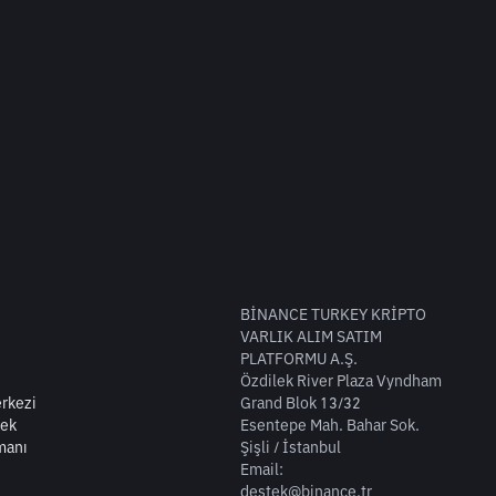
BİNANCE TURKEY KRİPTO
VARLIK ALIM SATIM
PLATFORMU A.Ş.
Özdilek River Plaza Vyndham
rkezi
Grand Blok 13/32
tek
Esentepe Mah. Bahar Sok.
manı
Şişli / İstanbul
Email:
destek@binance.tr