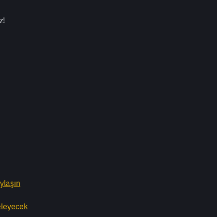
z!
ylaşın
eleyecek