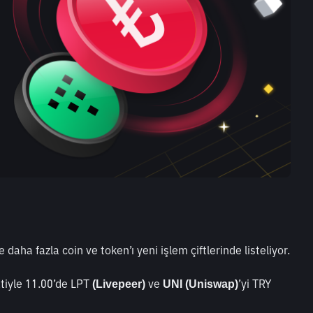
 daha fazla coin ve token’ı yeni işlem çiftlerinde listeliyor.
iyle 11.00’de LPT
 ve 
’yi TRY 
 (Livepeer)
UNI (Uniswap)