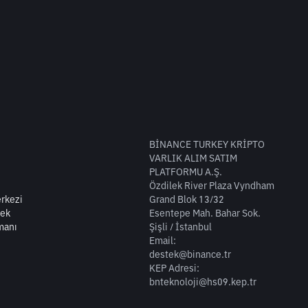
BİNANCE TURKEY KRİPTO
VARLIK ALIM SATIM
PLATFORMU A.Ş.
Özdilek River Plaza Vyndham
rkezi
Grand Blok 13/32
tek
Esentepe Mah. Bahar Sok.
manı
Şişli / İstanbul
Email:
destek@binance.tr
KEP Adresi:
bnteknoloji@hs09.kep.tr