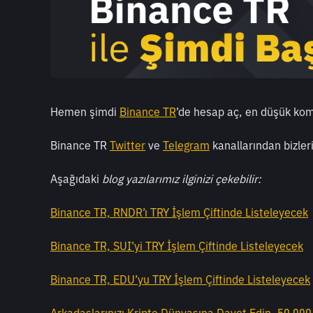
Hemen şimdi 
Binance TR
’de hesap aç, en düşük kom
Binance TR 
Twitter
 ve 
Telegram
 kanallarından bizleri
Aşağıdaki
 blog yazılarımız ilginizi çekebilir:
Binance TR, RNDR’ı TRY İşlem Çiftinde Listeleyecek
Binance TR, SUI’yi TRY İşlem Çiftinde Listeleyecek
Binance TR, EDU’yu TRY İşlem Çiftinde Listeleyecek