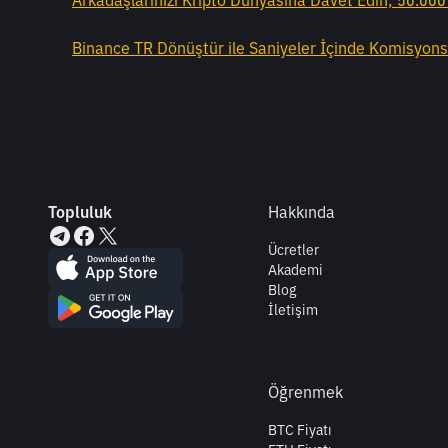
Arkadaşlarınızı Kripto Dünyasına Davet Edin, 50.00
Binance TR Dönüştür ile Saniyeler İçinde Komisyonsu
Topluluk
Hakkında
Ücretler
Akademi
Blog
İletişim
Öğrenmek
BTC Fiyatı