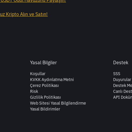
0 USDT Ödül Havuzunu Paylaşın!
z Kripto Alın ve Satın!
Yasal Bilgiler
Destek
Koşullar
SSS
KVKK Aydınlatma Metni
Duyurular
Çerez Politikası
Destek Me
Risk
Canlı Des
Gizlilik Politikası
API Dokü
Web Sitesi Yasal Bilgilendirme
Yasal Bildirimler