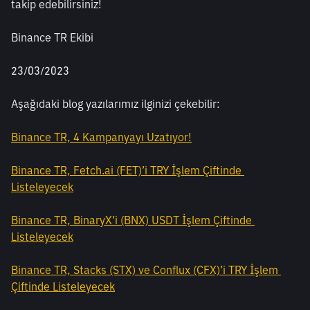
takip edebilirsiniz!
Binance TR Ekibi
23/03/2023
Aşağıdaki blog yazılarımız ilginizi çekebilir:
Binance TR, 4 Kampanyayı Uzatıyor!
Binance TR, Fetch.ai (FET)’i TRY İşlem Çiftinde 
Listeleyecek
Binance TR, BinaryX’i (BNX) USDT İşlem Çiftinde 
Listeleyecek
Binance TR, Stacks (STX) ve Conflux (CFX)’i TRY İşlem 
Çiftinde Listeleyecek