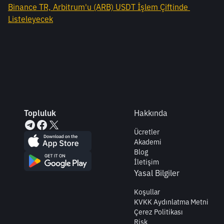
Binance TR, Arbitrum'u (ARB) USDT İşlem Çiftinde 
Listeleyecek
Topluluk
Hakkında
Ücretler
Akademi
Blog
İletişim
Yasal Bilgiler
Koşullar
KVKK Aydınlatma Metni
Çerez Politikası
Risk