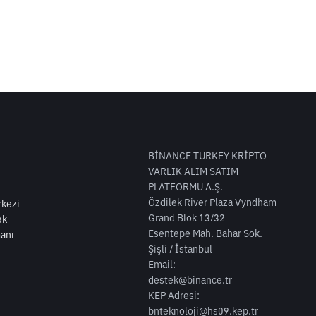
BİNANCE TURKEY KRİPTO
VARLIK ALIM SATIM
PLATFORMU A.Ş.
Özdilek River Plaza Vyndham
kezi
Grand Blok 13/32
ek
Esentepe Mah. Bahar Sok.
anı
Şişli / İstanbul
Email:
destek@binance.tr
KEP Adresi:
bnteknoloji@hs09.kep.tr