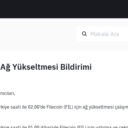
) Ağ Yükseltmesi Bildirimi
ıcıları, 
iye saati ile 02.00’de Filecoin (FIL) için ağ yükseltmesi çalışm
iye saati ile 01.00 itibariyle Filecoin (FIL) için yatırma ve çekm