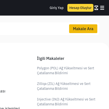
Giriş Yap
Hesap Oluştur
Makale Ara
İlgili Makaleler
Polygon (POL) Ağ Yükseltmesi ve Sert
Çatallanma Bildirimi
Zilliqa (ZIL) Ağ Yükseltmesi ve Sert
Çatallanma Bildirimi
ası 
Injective (INJ) Ağ Yükseltmesi ve Sert
Çatallanma Bildirimi
e işlemleri 