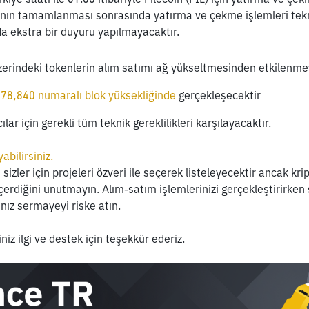
anın tamamlanması sonrasında yatırma ve çekme işlemleri tekra
da ekstra bir duyuru yapılmayacaktır.
üzerindeki tokenlerin alım satımı ağ yükseltmesinden etkilenmey
878,840 numaralı blok yüksekliğinde
 gerçekleşecektir
lar için gerekli tüm teknik gereklilikleri karşılayacaktır.
yabilirsiniz. 
sizler için projeleri özveri ile seçerek listeleyecektir ancak kript
çerdiğini unutmayın. Alım-satım işlemlerinizi gerçekleştirirken
ız sermayeyi riske atın.
iz ilgi ve destek için teşekkür ederiz. 