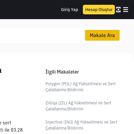
Giriş Yap
Hesap Oluştur
Makale Ara
a
İlgili Makaleler
Polygon (POL) Ağ Yükseltmesi ve Sert
Çatallanma Bildirimi
Zilliqa (ZIL) Ağ Yükseltmesi ve Sert
Çatallanma Bildirimi
Injective (INJ) Ağ Yükseltmesi ve Sert
 sert 
Çatallanma Bildirimi
 ile 03.28 