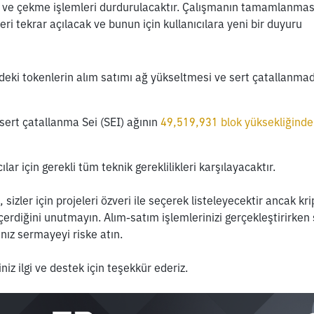
ma ve çekme işlemleri durdurulacaktır. Çalışmanın tamamlanmas
i tekrar açılacak ve bunun için kullanıcılara yeni bir duyuru 
ndeki tokenlerin alım satımı ağ yükseltmesi ve sert çatallanmad
 
ert çatallanma Sei (SEI) ağının 
49,519,931 blok yüksekliğinde
lar için gerekli tüm teknik gereklilikleri karşılayacaktır.
 sizler için projeleri özveri ile seçerek listeleyecektir ancak kri
çerdiğini unutmayın. Alım-satım işlemlerinizi gerçekleştirirken
ız sermayeyi riske atın.
iz ilgi ve destek için teşekkür ederiz. 