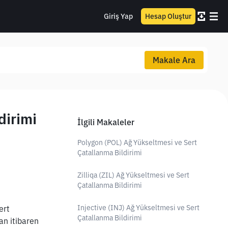
Giriş Yap
Hesap Oluştur
Makale Ara
dirimi
İlgili Makaleler
Polygon (POL) Ağ Yükseltmesi ve Sert
Çatallanma Bildirimi
Zilliqa (ZIL) Ağ Yükseltmesi ve Sert
Çatallanma Bildirimi
Injective (INJ) Ağ Yükseltmesi ve Sert
rt 
Çatallanma Bildirimi
n itibaren 