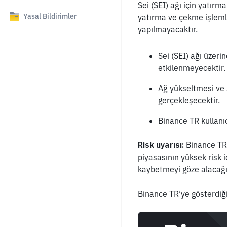
Sei (SEI) ağı için yatır
Yasal Bildirimler
yatırma ve çekme işlemler
yapılmayacaktır.
Sei (SEI) ağı üzeri
etkilenmeyecektir.
Ağ yükseltmesi ve s
gerçekleşecektir.
Binance TR kullanıcı
Risk uyarısı:
 Binance TR,
piyasasının yüksek risk i
kaybetmeyi göze alacağın
Binance TR‘ye gösterdiğin