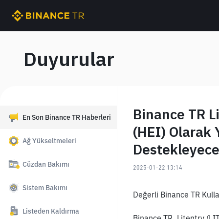
Duyurular
Binance TR Li
En Son Binance TR Haberleri
(HEI) Olarak
Ağ Yükseltmeleri
Destekleyec
Cüzdan Bakımı
2025-01-22 13:14
Sistem Bakımı
Değerli Binance TR Kullan
Listeden Kaldırma
Binance TR, Litentry (LI