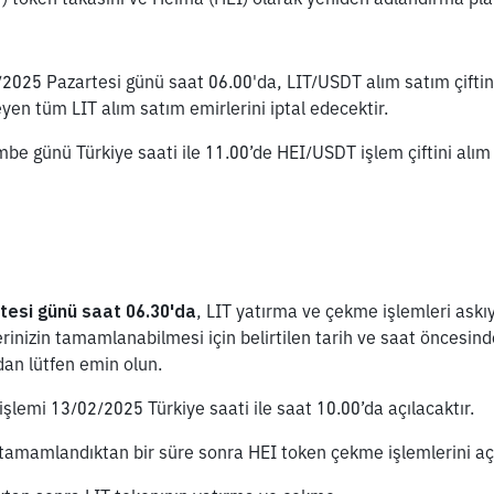
2025 Pazartesi günü saat 06.00'da, LIT/USDT alım satım çiftini
yen tüm LIT alım satım emirlerini iptal edecektir.  
e günü Türkiye saati ile 11.00’de HEI/USDT işlem çiftini alım 
tesi günü saat 06.30'da
, LIT yatırma ve çekme işlemleri askıya
rinizin tamamlanabilmesi için belirtilen tarih ve saat öncesinde
dan lütfen emin olun.
şlemi 13/02/2025 Türkiye saati ile saat 10.00’da açılacaktır.
tamamlandıktan bir süre sonra HEI token çekme işlemlerini aç