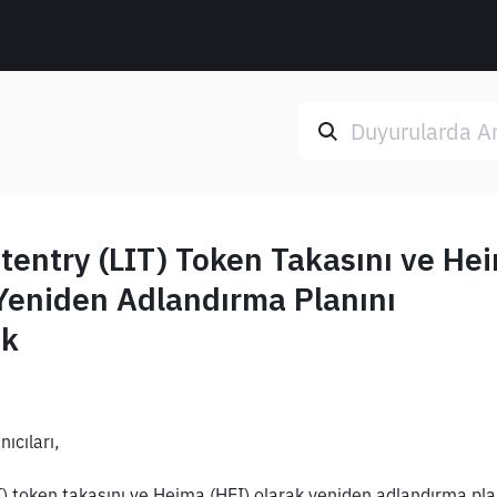
tentry (LIT) Token Takasını ve He
 Yeniden Adlandırma Planını
ek
ıcıları,
T) token takasını ve Heima (HEI) olarak yeniden adlandırma plan