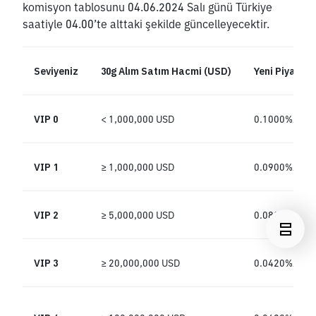
komisyon tablosunu 04.06.2024 Salı günü Türkiye 
saatiyle 04.00’te alttaki şekilde güncelleyecektir. 
Seviyeniz
30g Alım Satım Hacmi (USD)
Yeni Piyasa Y
VIP 0
< 1,000,000 USD
0.1000%/0.1
VIP 1
≥ 1,000,000 USD
0.0900%/0.1
VIP 2
≥ 5,000,000 USD
0.0800%/0.1
VIP 3
≥ 20,000,000 USD
0.0420%/0.0