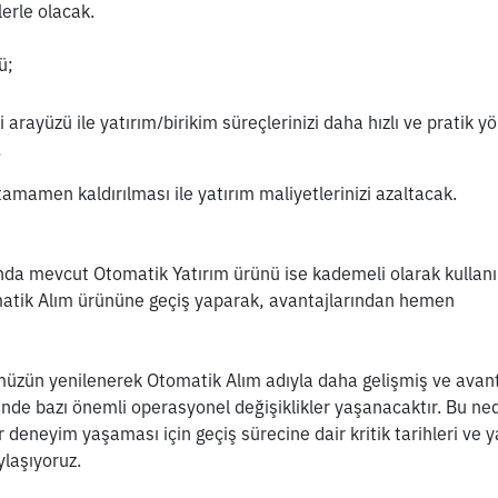
lerle olacak.
ü;
i arayüzü ile yatırım/birikim süreçlerinizi daha hızlı ve pratik y
,
tamamen kaldırılması ile yatırım maliyetlerinizi azaltacak.
a mevcut Otomatik Yatırım ürünü ise kademeli olarak kullan
omatik Alım ürününe geçiş yaparak, avantajlarından hemen 
zün yenilenerek Otomatik Alım adıyla daha gelişmiş ve avantaj
nde bazı önemli operasyonel değişiklikler yaşanacaktır. Bu nede
r deneyim yaşaması için geçiş sürecine dair kritik tarihleri ve y
ylaşıyoruz.