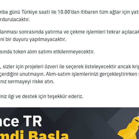
a günü Türkiye saati ile 10.00’dan itibaren tüm ağlar için yat
durulacaktır. 
nması sonrasında yatırma ve çekme işlemleri tekrar açılacak
yeni bir duyuru yapılmayacaktır.
sında token alım satımı etkilenmeyecektir.
 sizler için projeleri özveri ile seçerek listeleyecektir ancak krip
çerdiğini unutmayın. Alım-satım işlemlerinizi gerçekleştirirken
ız sermayeyi riske atın.
iz ilgi ve destek için teşekkür ederiz.