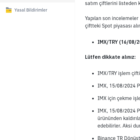
satım çiftlerini listeden k
Yasal Bildirimler
Yapılan son incelemeler
çiftteki Spot piyasası al
IMX/TRY (16/08/20
Lütfen dikkate alınız:
IMX/TRY işlem çiftin
IMX, 15/08/2024 Pe
IMX için çekme işle
IMX, 15/08/2024 P
ürününden kaldırıla
edebilirler. Aksi du
Binance TR Dönüştü