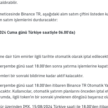
aldırabilir.
 neticesinde Binance TR, aşağıdaki
alım satım çiftini listeden k
ım satım işlemlerini durduracaktır:
24 Cuma günü Türkiye saatiyle 06.00’da)
e dair tüm emirler ilgili tarihte otomatik olarak iptal edilecekti
rşembe günü saat 18.00’den sonra yatırma işlemlerine kapatı
mleri bir sonraki bildirime kadar aktif kalacaktır.
erşembe günü saat 18.00’den itibaren Binance TR Otomatik Yat
caktır. Kullanıcılar, otomatik yatırım planlarını önceden iptal e
rumda, ilgili token’ın bir sonraki yinelenen döngüsü başarısız ola
r üzerinden IMX, 15/08/2024 Türkiye saati ile 18.00’den itibare