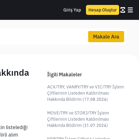
Giriş Yap
Hesap Oluştur
Makale Ara
akkında
İlgili Makaleler
ACX/TRY, VANRY/TRY ve VIC/TRY İşlem
Çiftlerinin Listeden Kaldırılması
Hakkında Bildirim (17.08.2026)
MOVE/TRY ve STORJ/TRY İşlem
Çiftlerinin Listeden Kaldırılması
Hakkında Bildirim (31.07.2026)
 listelediği 
rli alım 